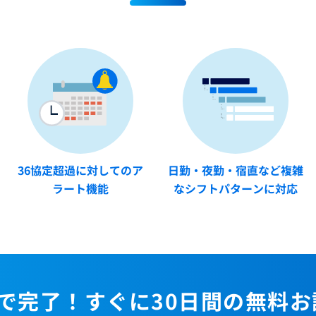
36協定超過に対しての
ア
日勤・夜勤・宿直など
複雑
ラート機能
なシフトパターンに対応
で完了！すぐに30日間の無料