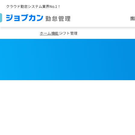
クラウド勤怠システム業界No.1！
機
ホーム
機能
シフト管理