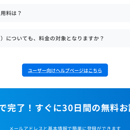
料金はいただいておりません）。 1拠点に打刻端末が1台
では、人数に応じて月額費用をいただいております。1人当た
利用料は？
組み合わせによって変化します。こちらはお申込みいただく
増減させることはできますが、その都度ご連絡をいただく事
単独で発生することはございません。 また、アプリケーシ
。 また、お客様のご利用料金の総額は、ご利用プランの金
ます。 ジョブカンは、1人200円からご利用になれます
長）についても、料金の対象となりますか？
。その際、打刻端末利用料金やアプリケーション利用料金な
・スタッフ用ページのご利用で料金が発生することもござい
かかりません。 ジョブカンは、管理画面からログインする
機能は日々進化を続けております。機能が新しくなった場合
ご利用に関して、料金が発生することはございません。ご自
いては、複数のアカウントを発行することも可能です。本社
ユーザー向けヘルプページはこちら
請への承認をそれぞれの管理者が行う、といった運用をする
しても、料金が発生することはございません。
で完了！すぐに30日間の無料
メールアドレスと基本情報で簡単に登録ができます