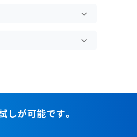
あっても10台あっても、月額費用
りのご利用料金は、勤怠機能・シ
時に設定していただきます。お申
になります。誤操作でご利用料金
ョンがアップデートした場合も、
額に人数を掛けた額になります。
（勤怠管理機能またはシフト管理機
どが月額で発生することもござい
ません。より良い勤怠管理システ
ことで、管理機能をお使いいただ
、すぐにお客様にご利用いただく
由にお使いいただけます。 管理
と支社でアカウントを使い分け
こともできます。こうした場合、
お試しが可能です。