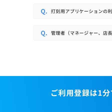
一定のままです（打刻端末ごとに
は変わりません。 ジョブカン
打刻用アプリケーションの
フト管理機能・申請機能などの
し込み後にご利用になる機能を
アプリケーションの利用料金が
が変化することはございません
特に追加料金なくご利用いただけ
管理者（マネージャー、店
能を単独でご利用になる場合）
ません。 もちろん、管理画面
管理者用アカウントには料金は
ムをめざし、ジョブカンの管理
けます。こういった管理画面の
事ができます。
画面の管理者用アカウントにつ
る、複数の管理者を用意して申
管理者用アカウントを何個発行
ご利用登録は1分