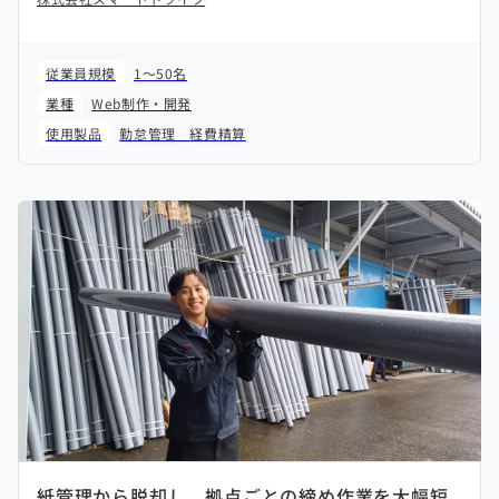
従業員規模
1～50名
業種
Web制作・開発
使用製品
勤怠管理
経費精算
紙管理から脱却し、拠点ごとの締め作業を大幅短