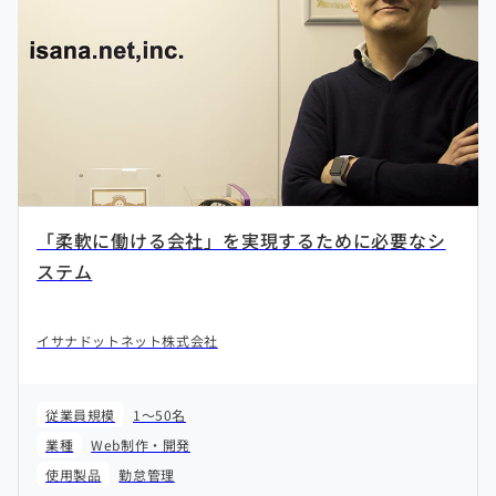
「柔軟に働ける会社」を実現するために必要なシ
ステム
イサナドットネット株式会社
従業員規模
1～50名
業種
Web制作・開発
使用製品
勤怠管理