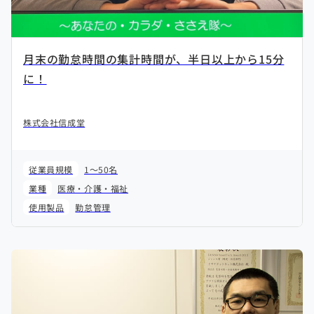
月末の勤怠時間の集計時間が、半日以上から15分
に！
株式会社信成堂
従業員規模
1～50名
業種
医療・介護・福祉
使用製品
勤怠管理