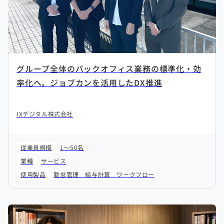
グループ全体のバックオフィス業務の標準化・効
率化へ。ジョブカンを活用したDX推進
IXデジタル株式会社
従業員規模
1～50名
業種
サービス
使用製品
勤怠管理
給与計算
ワークフロー