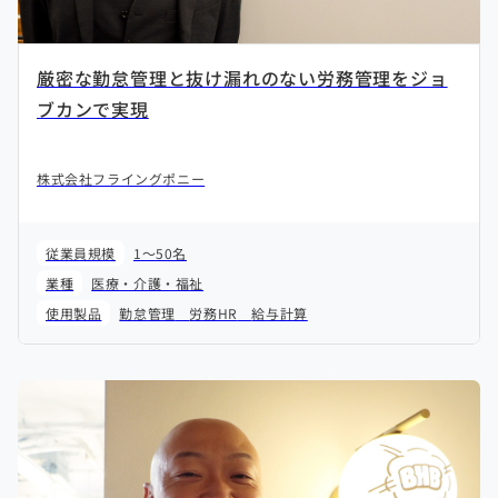
厳密な勤怠管理と抜け漏れのない労務管理をジョ
ブカンで実現
株式会社フライングポニー
従業員規模
1～50名
業種
医療・介護・福祉
使用製品
勤怠管理
労務HR
給与計算