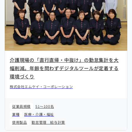
介護現場の「直行直帰・中抜け」の勤怠集計を大
幅削減。年齢を問わずデジタルツールが定着する
環境づくり
株式会社エムケイ・コーポレーション
従業員規模
51～100名
業種
医療・介護・福祉
使用製品
勤怠管理
給与計算