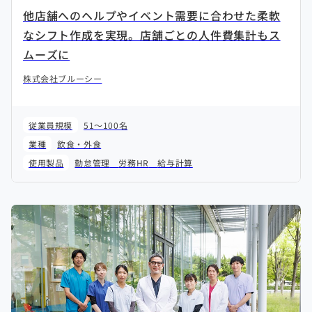
他店舗へのヘルプやイベント需要に合わせた柔軟
なシフト作成を実現。店舗ごとの人件費集計もス
ムーズに
株式会社ブルーシー
従業員規模
51～100名
業種
飲食・外食
使用製品
勤怠管理
労務HR
給与計算