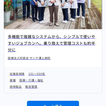
多機能で複雑なシステムから、シンプルで使いや
すいジョブカンへ。乗り換えで管理コストも約半
分に
医療法人同愛会 サンテ溝上病院
従業員規模
101～300名
業種
医療・介護・福祉
使用製品
勤怠管理