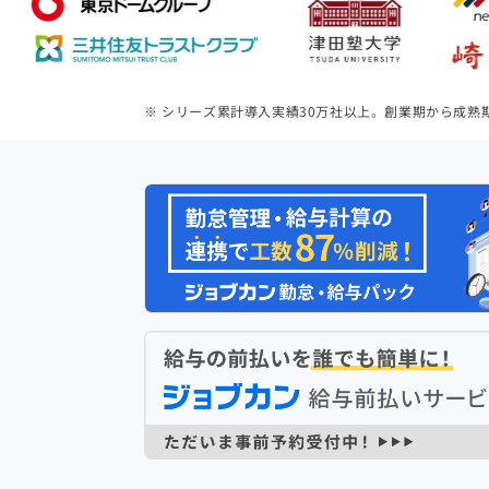
※ シリーズ累計導入実績
30
万社以上。創業期から成熟