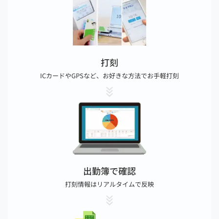
打刻
シフト申請
休暇申請
ICカードやGPSなど、お好きな方法でお手軽打刻
スマホや携帯電話、PCから簡単申請
スマホや携帯電話、PCから簡単申請
出勤簿で確認
シフト作成
承認
打刻情報はリアルタイムで反映
申請を元にシフト作成が可能
各管理者へ自動通知
複雑なパターンにも完全対応
ワンクリックで承認・却下